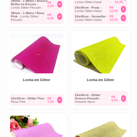
x
38mm - 1 Metro / Branco
Lonita Glitter Astral
10,50
R$
+
Brilha no Escuro
-
6,00
Lonita Glitter Flocado
24x40cm - Prata
-
R$
+
Lonita Glitter Astral
10,50
38mm - 1 Metro / Rosa
R$
+
Pink
- Lonita Glitter
24x40cm - Vermelho
-
R$
+
6,00
Flocado
Lonita Glitter Astral
10,50
Lonita em Glitter
Lonita em Glitter
24x40cm - Glitter
R$
+
24x40cm - Glitter Fino
-
R$
Grosso Flocado
-
+
9,50
Rosa Pink
7,50
Amarelo Neon