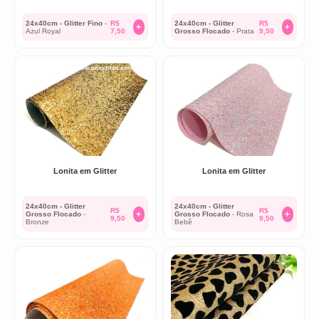
24x40cm - Glitter Fino
-
R$
24x40cm - Glitter
R$
+
+
Azul Royal
7,50
Grosso Flocado
- Prata
9,50
Lonita em Glitter
Lonita em Glitter
24x40cm - Glitter
24x40cm - Glitter
R$
R$
+
+
Grosso Flocado
-
Grosso Flocado
- Rosa
9,50
9,50
Bronze
Bebê