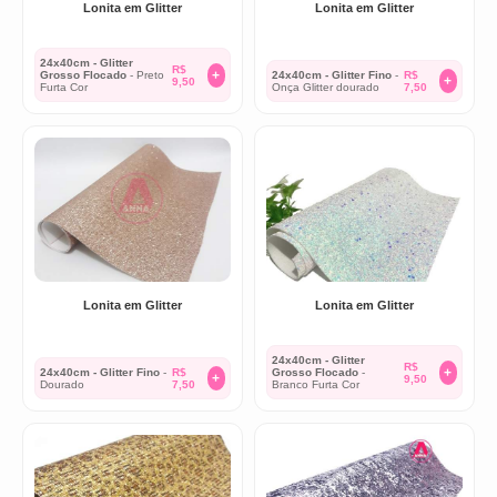
Lonita em Glitter
Lonita em Glitter
24x40cm - Glitter
R$
+
Grosso Flocado
- Preto
24x40cm - Glitter Fino
-
R$
+
9,50
Furta Cor
Onça Glitter dourado
7,50
Lonita em Glitter
Lonita em Glitter
24x40cm - Glitter
R$
+
24x40cm - Glitter Fino
-
R$
Grosso Flocado
-
+
9,50
Dourado
7,50
Branco Furta Cor