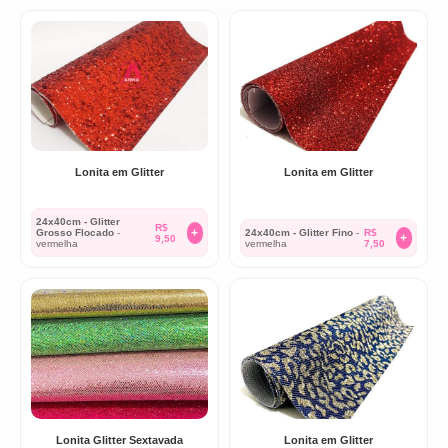
Lonita em Glitter
Lonita em Glitter
24x40cm - Glitter
R$
+
Grosso Flocado
-
24x40cm - Glitter Fino
-
R$
+
9,50
vermelha
vermelha
7,50
Lonita Glitter Sextavada
Lonita em Glitter