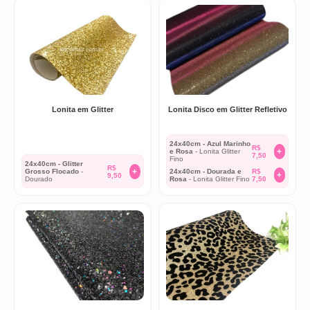
Lonita em Glitter
Lonita Disco em Glitter Refletivo
24x40cm - Azul Marinho
R$
+
e Rosa
- Lonita Glitter
7,50
Fino
24x40cm - Glitter
R$
+
Grosso Flocado
-
24x40cm - Dourada e
R$
+
9,50
Dourado
Rosa
- Lonita Glitter Fino
7,50