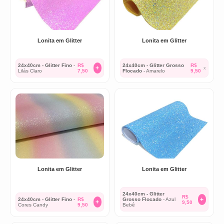
Lonita em Glitter
Lonita em Glitter
24x40cm - Glitter Fino
-
R$
24x40cm - Glitter Grosso
R$
+
x
Lilás Claro
7,50
Flocado
- Amarelo
9,50
Lonita em Glitter
Lonita em Glitter
24x40cm - Glitter
R$
+
24x40cm - Glitter Fino
-
R$
Grosso Flocado
- Azul
+
9,50
Cores Candy
9,50
Bebê