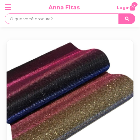
0
Anna Fitas
Login
×
Categorias
Acessórios
Apliques
Bicos de Patos
Colas
Cordões
Embalagens e tags
Fitas
Lonitas