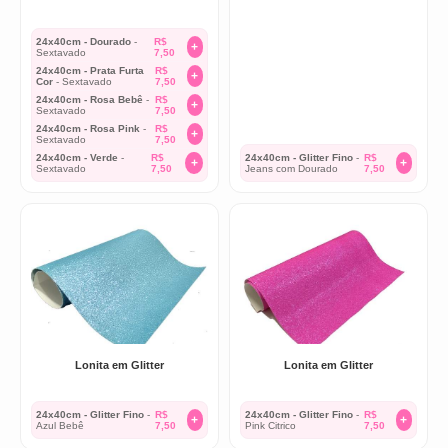
24x40cm - Dourado
-
R$
+
Sextavado
7,50
24x40cm - Prata Furta
R$
+
Cor
- Sextavado
7,50
24x40cm - Rosa Bebê
-
R$
+
Sextavado
7,50
24x40cm - Rosa Pink
-
R$
+
Sextavado
7,50
24x40cm - Verde
-
R$
24x40cm - Glitter Fino
-
R$
+
+
Sextavado
7,50
Jeans com Dourado
7,50
Lonita em Glitter
Lonita em Glitter
24x40cm - Glitter Fino
-
R$
24x40cm - Glitter Fino
-
R$
+
+
Azul Bebê
7,50
Pink Citrico
7,50