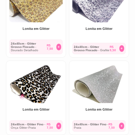
Lonita em Glitter
Lonita em Glitter
24x40cm - Glitter
R$
+
Grosso Flocado
-
24x40cm - Glitter
R$
+
7,50
Dourado Detalhado
Grosso Flocado
- Grafite
9,50
Lonita em Glitter
Lonita em Glitter
24x40cm - Glitter Fino
-
R$
24x40cm - Glitter Fino
-
R$
+
+
Onça Glitter Prata
7,50
Prata
7,50