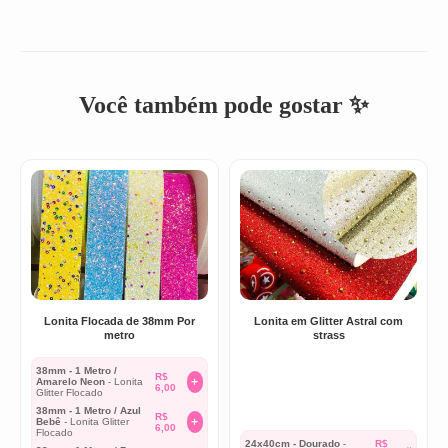
Você também pode gostar ✨
Lonita Flocada de 38mm Por
Lonita em Glitter Astral com
metro
strass
38mm - 1 Metro /
R$
+
Amarelo Neon
- Lonita
6,00
Glitter Flocado
38mm - 1 Metro / Azul
R$
+
Bebê
- Lonita Glitter
6,00
Flocado
24x40cm - Dourado
-
R$