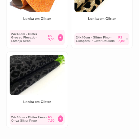
Lonita em Glitter
Lonita em Glitter
24x40cm - Glitter
R$
+
Grosso Flocado
-
24x40cm - Glitter Fino
-
R$
9,50
x
Laranja Neon
Corações P Gitter Dourado
7,00
Lonita em Glitter
24x40cm - Glitter Fino
-
R$
+
Onça Glitter Preto
7,50